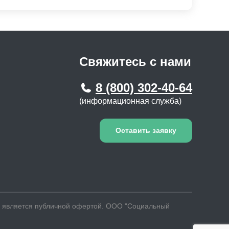
елка-компаньонка
сионат для инвалидов
пис для онкологических больных
елка для онкологических больных
Свяжитесь с нами
8 (800) 302-40-64
(информационная служба)
й
Оставить заявку
не является публичной офертой. ООО "Социальный