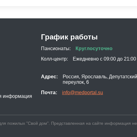
Сиделка по уходу за больными с болезнью
Сид
Пансионаты для людей с диабетом
Пан
Паркинсона
е
Паллиативная помощь при заболеваниях почек
Хос
Пансионат для слабовидящих и слепых
Сиделка в больницу
Сид
Почасовая сиделка
График работы
Пансионаты:
Круглосуточно
Колл-центр:
Ежедневно с 09:00 до 21:00
Адрес:
Россия, Ярославль, Депутатски
переулок, 6
Почта:
info@medportal.su
я информация
 для пожилых "Свой дом". Представленная на сайте информация 