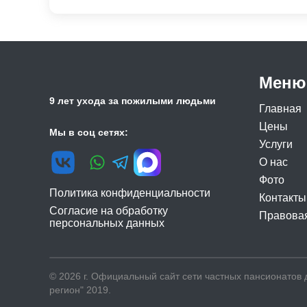
Сиделка для больного после инсульта
Пансионат для больных инсультом
Паллиативная помощь при рассеянном склероз
Пансионат для пожилых
Круглосуточная сиделка
Сиделка для больного с Альцгеймером
Меню
9 лет ухода за пожилыми людьми
Главная
Цены
Мы в соц сетях:
Услуги
О нас
Фото
Политика конфиденциальности
Контакты
Согласие на обработку
Правова
персональных данных
© 2026 г. Официальный сайт сети частных пансионатов
регион" 2019.