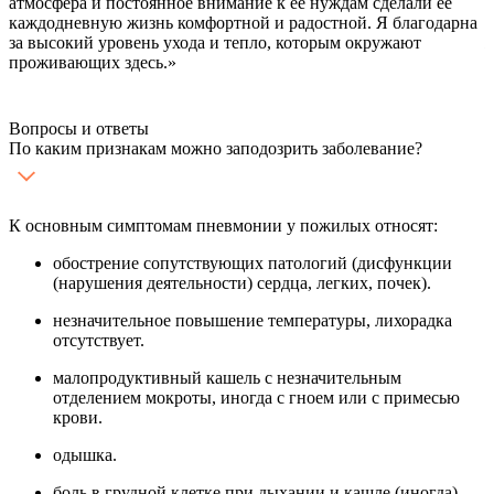
атмосфера и постоянное внимание к ее нуждам сделали ее
п
каждодневную жизнь комфортной и радостной. Я благодарна
р
за высокий уровень ухода и тепло, которым окружают
ж
проживающих здесь.»
к
Вопросы и ответы
По каким признакам можно заподозрить заболевание?
К основным симптомам пневмонии у пожилых относят:
обострение сопутствующих патологий (дисфункции
(нарушения деятельности) сердца, легких, почек).
незначительное повышение температуры, лихорадка
отсутствует.
малопродуктивный кашель с незначительным
отделением мокроты, иногда с гноем или с примесью
крови.
одышка.
боль в грудной клетке при дыхании и кашле (иногда).