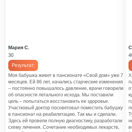
1 200 ₽
Уход за психоневрологическими больными
1 200 ₽
Уход за больным с сотрясением мозга
1 400 ₽
Мария С.
С
Уход за реанимационными больными
30
4
1 450 ₽
Результат:
Уход за кардиологическими больными
Моя бабушка живет в пансионате «Свой дом» уже 7
Х
1 200 ₽
месяцев. Ей 86 лет, начались старческие изменения
п
– постоянно повышалось давление, врачи говорили
о
Помощь по уходу за пожилыми людьми
об опасности летального исхода. Мы поставили
к
1 100 ₽
цель – попытаться восстановить ее здоровье.
г
Участковый доктор посоветовал поместить бабушку
п
Уход за больными с рассеянным склерозом
в пансионат на реабилитацию. Так мы и сделали.
Т
1 000 ₽
Здесь ей провели полную диагностику, разработали
н
схему лечения. Сочетание необходимых лекарств,
в