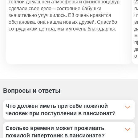
теплой домашней атмосферы и физиопроцедур
2
сделали свое дело – состояние бабушки
п
значительно улучшилось. Ей очень нравится
ч
обстановка, она нашла новых друзей. Спасибо
в
сотрудникам центра, мы им очень благодарны.
д
м
п
д
о
Вопросы и ответы
Что должен иметь при себе пожилой
человек при поступлении в пансионат?
Подопечному потребуются личные вещи:
Сколько времени может проживать
3-5 смен нательного белья;
пожилой гипертоник в пансионате?