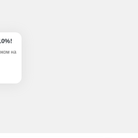
10%!
оком на