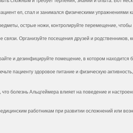
ыть сложным и требует терпения, знаний и опыта. Вот неск
пациент ел, спал и занимался физическими упражнениями к
редметы, острые ножи, контролируйте перемещение, чтобы
 связи. Организуйте посещения друзей и родственников, 
ирайте и дезинфицируйте помещение, в котором находится 
чьте пациенту здоровое питание и физическую активность,
 что болезнь Альцгеймера влияет на поведение и настроен
дицинским работникам при развитии осложнений или воз